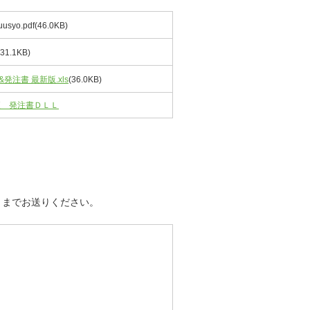
uusyo.pdf(46.0KB)
(31.1KB)
発注書 最新版.xls
(36.0KB)
便 発注書ＤＬＬ
3）までお送りください。