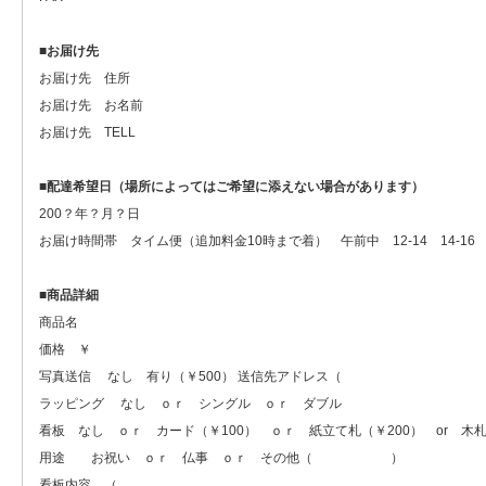
■
お届け先
お届け先 住所
お届け先 お名前
お届け先 TELL
■
配達希望日（場所によってはご希望に添えない場合があります）
200？年？月？日
お届け時間帯 タイム便（追加料金10時まで着） 午前中 12-14 14-16 16-
■
商品詳細
商品名
価格 ￥
写真送信 なし 有り（￥500） 
ラッピング なし ｏｒ シングル ｏｒ ダブル
看板 なし ｏｒ カード（￥100） ｏｒ 紙立て札（￥200） or 木札（
用途 お祝い ｏｒ 仏事 ｏｒ その他（ ）
看板内容 （ 