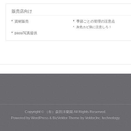
販売店向け
資材販売
季節ごとの管理の注意点
灰色カビ病に注意しろ！
pass/写真提供
Copyright ©
（有）森田洋蘭園
All Rights Reserved.
Powered by
WordPress
&
BizVektor Theme
by
Vektor,Inc.
technology.