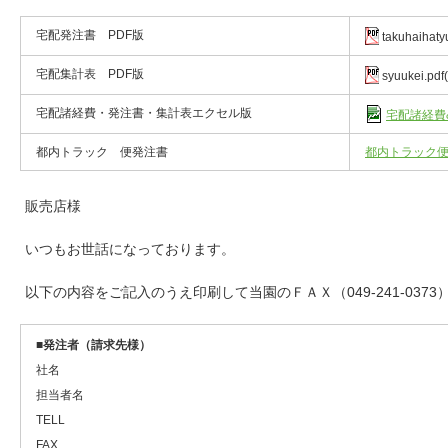
宅配発注書 PDF版
takuhaihaty
宅配集計表 PDF版
syuukei.pdf
宅配諸経費・発注書・集計表エクセル版
宅配諸経費&
都内トラック 便発注書
都内トラック
販売店様
いつもお世話になっております。
以下の内容をご記入のうえ印刷して当園のＦＡＸ（049-241-037
■
発注者（請求先様）
社名
担当者名
TELL
FAX