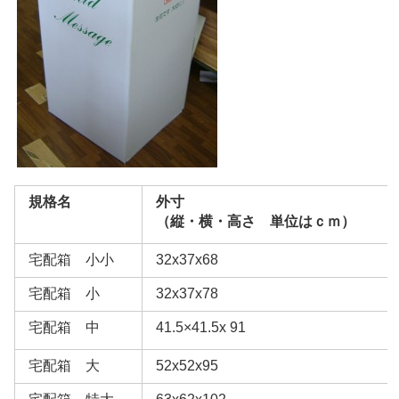
規格名
外寸
（縦・横・高さ 単位はｃｍ）
宅配箱 小小
32x37x68
宅配箱 小
32x37x78
宅配箱 中
41.5×41.5x 91
宅配箱 大
52
x52x95