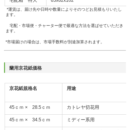
宅配箱 特大
63x62x102
*運賃は、届け先や日時や数量によりそのつどお見積もりいたし
ます。
宅配・市場便・チャーター便で最適な方法を選ばせていただき
ます。
*市場届けの場合は、市場手数料が別途加算されます。
蘭用京花紙価格
京花紙規格名
用途
45ｃｍ × 28.5ｃｍ
カトレヤ切花用
45ｃｍ × 34.5ｃｍ
ミディー系用