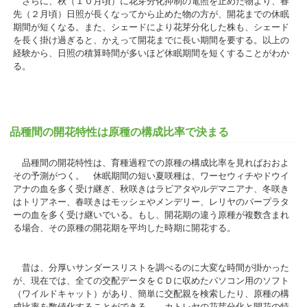
さらに、秋（１０月頃）に花芽分化抑制の電照を止めた物より、春
先（２月頃）日照が長くなってから止めた物の方が、開花までの休眠
期間が短くなる。また、シェードにより花芽分化した株も、シェード
を長く掛け過ぎると、かえって開花までに長い期間を要する。以上の
経験から、日照の積算時間が多いほど休眠期間を短くすることがわか
る。
品種間の開花特性は原種の構成比率で決まる
品種間の開花特性は、育種過程での原種の構成比率を見ればおおよ
その予測がつく。 休眠期間の短い夏咲種は、ワーセウィチやドウイ
アナの血を多く受け継ぎ、秋咲きはラビアタやルデマニアナ、冬咲き
はトリアネー、春咲きはモッシェやメンデリー、レリヤのパープラタ
ーの血を多く受け継いでいる。もし、開花期の違う原種が複数含まれ
る場合、その原種の開花期を平均した時期に開花する。
昔は、分厚いサンダースリストを調べるのに大変な時間が掛かった
が、現在では、全ての交配データをＣＤに収めたパソコン用のソフト
（ワイルドキャット）があり、簡単に交配親を検索したり、原種の構
成比率を数値化することができる。 カトレヤの花芽分化と開花の特