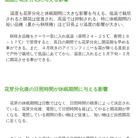
温度も花芽分化と休眠期間に大きな影響を与える。低温で栽培
されると開花は促進され、高温では抑制される。特に休眠期間の
短い品種（夏から秋咲種）ほど日長より温度の影響が大きい。
秋咲き品種をクーラー室に入れ低温（昼間２４～２５℃、夜間１６
～１７℃）で管理すると、長日の期間でも花芽分化し開花期を早める
事ができる。また、４月咲きのアイリンフィニーを霜が降りる直前ま
で戸外で栽培して低温にあててから、温室に入れると１月下旬～２月
に開花させる事ができる。
花芽分化後の日照時間が休眠期間に与える影響
花芽の休眠期間は日数ではなく、日照時間の積算によって決定され
ている。花芽分化後、電照して日照時間を延ばしてやると開花期が早
くなる、電照している期間の長い物ほど促進し、短い物ほど自然開花
に近くなる。