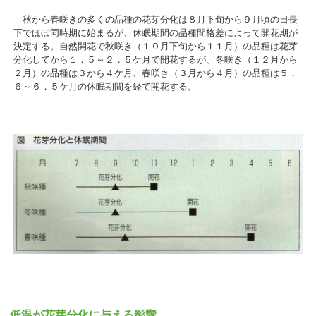
秋から春咲きの多くの品種の花芽分化は８月下旬から９月頃の日長
下でほぼ同時期に始まるが、休眠期間の品種間格差によって開花期が
決定する。自然開花で秋咲き（１０月下旬から１１月）の品種は花芽
分化してから１．５～２．５ケ月で開花するが、冬咲き（１２月から
２月）の品種は３から４ケ月、春咲き（３月から４月）の品種は５．
６～６．５ケ月の休眠期間を経て開花する。
低温が花芽分化に与える影響