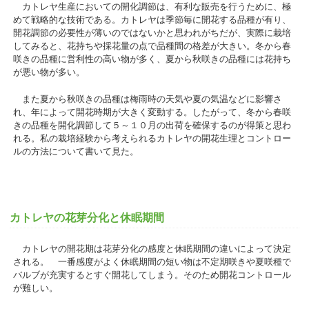
カトレヤ生産においての開化調節は、有利な販売を行うために、極
めて戦略的な技術である。カトレヤは季節毎に開花する品種が有り、
開花調節の必要性が薄いのではないかと思われがちだが、実際に栽培
してみると、花持ちや採花量の点で品種間の格差が大きい。冬から春
咲きの品種に営利性の高い物が多く、夏から秋咲きの品種には花持ち
が悪い物が多い。
また夏から秋咲きの品種は梅雨時の天気や夏の気温などに影響さ
れ、年によって開花時期が大きく変動する。したがって、冬から春咲
きの品種を開化調節して５～１０月の出荷を確保するのが得策と思わ
れる。私の栽培経験から考えられるカトレヤの開花生理とコントロー
ルの方法について書いて見た。
カトレヤの花芽分化と休眠期間
カトレヤの開花期は花芽分化の感度と休眠期間の違いによって決定
される。 一番感度がよく休眠期間の短い物は不定期咲きや夏咲種で
バルブが充実するとすぐ開花してしまう。そのため開花コントロール
が難しい。