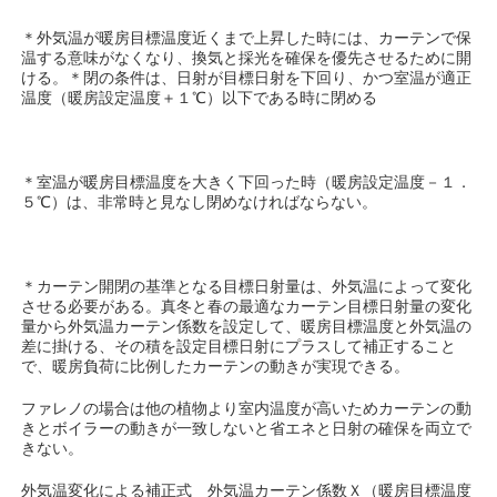
＊外気温が暖房目標温度近くまで上昇した時には、カーテンで保
温する意味がなくなり、換気と採光を確保を優先させるために開
ける。＊閉の条件は、日射が目標日射を下回り、かつ室温が適正
温度（暖房設定温度＋１℃）以下である時に閉める
＊室温が暖房目標温度を大きく下回った時（暖房設定温度－１．
５℃）は、非常時と見なし閉めなければならない。
＊カーテン開閉の基準となる目標日射量は、外気温によって変化
させる必要がある。真冬と春の最適なカーテン目標日射量の変化
量から外気温カーテン係数を設定して、暖房目標温度と外気温の
差に掛ける、その積を設定目標日射にプラスして補正すること
で、暖房負荷に比例したカーテンの動きが実現できる。
ファレノの場合は他の植物より室内温度が高いためカーテンの動
きとボイラーの動きが一致しないと省エネと日射の確保を両立で
きない。
外気温変化による補正式 外気温カーテン係数Ｘ（暖房目標温度