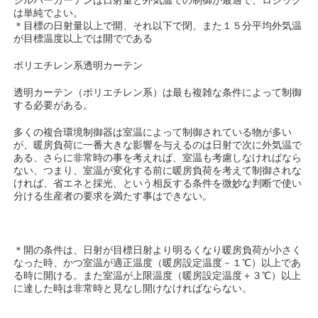
シルバーカーテンは日射量と外気温での制御が最適で、ロジック
は単純でよい。
＊目標の日射量以上で開、それ以下で閉、また１５分平均外気温
が目標温度以上では開でである
ポリエチレン系透明カーテン
透明カーテン（ポリエチレン系）は最も複雑な条件によって制御
する必要がある。
多くの複合環境制御器は室温によって制御されている物が多い
が、暖房負荷に一番大きな影響を与えるのは日射で次に外気温で
ある、さらに非常時の事を考えれば、室温も考慮しなければなら
ない、つまり、室温が変化する前に暖房負荷を考えて制御されな
ければ、省エネと採光、という相反する条件を微妙な判断で使い
分ける生産者の要求を満たす事はできない。
＊開の条件は、日射が目標日射より明るくなり暖房負荷が小さく
なった時、かつ室温が適正温度（暖房設定温度－１℃）以上であ
る時に開ける。また室温が上限温度（暖房設定温度＋３℃）以上
に達した時は非常時と見なし開けなければならない。