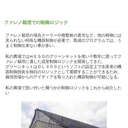
ファレノ栽培での制御ロジック
ファレノ栽培の場合クーラーや複数枚の遮光など、他の植物には
見られない特殊な機器制御が必要で、既成のプログラムでは、う
まく制御出来ない事が多い。
私の農場では㈱ＥＳＤのグリーンキットを使い十数年に渡ってフ
ァレノ栽培に適した温室制御ロジックを開発してきた。
グリーンキットはＤＬ３００というソフトの設定上で生産者の機
器制御技術を独自のロジックとして展開することができるため、
栽培現場からのアイディアを取り入れた機器制御が可能になる。
私の農場で思い付いた幾つかの制御ロジックをこれから紹介した
い