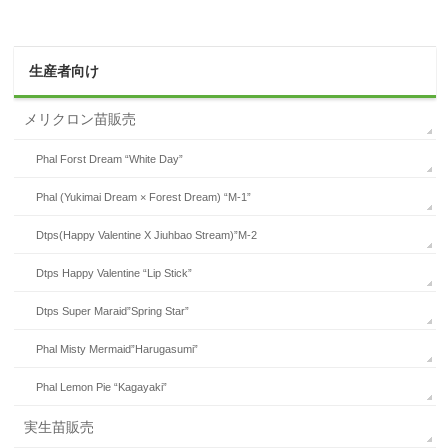
生産者向け
メリクロン苗販売
Phal Forst Dream “White Day”
Phal (Yukimai Dream × Forest Dream) “M-1”
Dtps(Happy Valentine X Jiuhbao Stream)”M-2
Dtps Happy Valentine “Lip Stick”
Dtps Super Maraid”Spring Star”
Phal Misty Mermaid”Harugasumi”
Phal Lemon Pie “Kagayaki”
実生苗販売