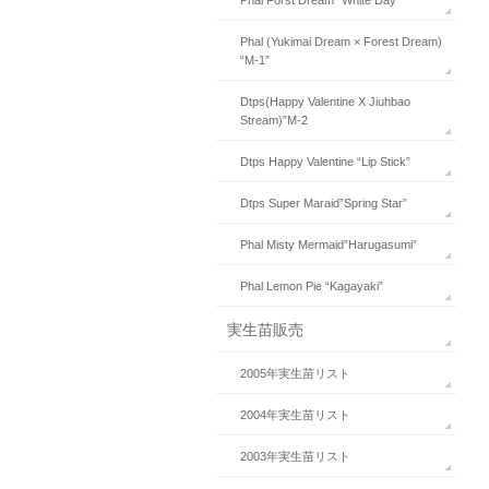
Phal Forst Dream “White Day”
Phal (Yukimai Dream × Forest Dream)
“M-1”
Dtps(Happy Valentine X Jiuhbao
Stream)”M-2
Dtps Happy Valentine “Lip Stick”
Dtps Super Maraid”Spring Star”
Phal Misty Mermaid”Harugasumi”
Phal Lemon Pie “Kagayaki”
実生苗販売
2005年実生苗リスト
2004年実生苗リスト
2003年実生苗リスト