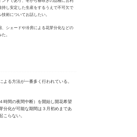
イントであり、冬から春咲きの品種に営利
維持し安定した生産をするうえで不可欠で
ル技術についてお話したい。
縮、シェードや冷房による花芽分化などの
みた。
による方法が一番多く行われている。
４時間の夜間中断）を開始し開花希望
芽分化が可能な期間は３月初めまであ
起こらない。