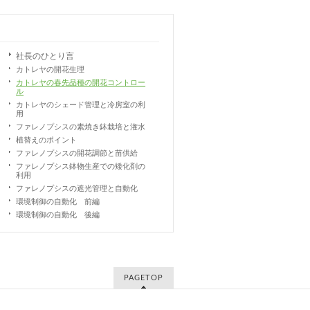
社長のひとり言
カトレヤの開花生理
カトレヤの春先品種の開花コントロー
ル
カトレヤのシェード管理と冷房室の利
用
ファレノプシスの素焼き鉢栽培と潅水
植替えのポイント
ファレノプシスの開花調節と苗供給
ファレノプシス鉢物生産での矮化剤の
利用
ファレノプシスの遮光管理と自動化
環境制御の自動化 前編
環境制御の自動化 後編
PAGETOP