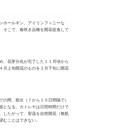
ンホールギン、アイリンフィニーな
 そこで、春咲き品種を開花促進して
め、花芽分化が完了した１１月頃から
４月上旬開花のものを２月下旬に開花
での間、順次（７から１０日間隔で）
能となる。カトレヤは日照時間だけで
。したがって、室温を自然開花（無処
望むことはできない。