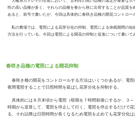
大輪系カトレヤの生産において、営利性の高い品種の選定が重要なポ
性の高い品種が多く、それらの品種を春から秋に出荷することが品質を
あると、前号で書いたが、今回は具体的に春咲き品種の開花コントロー
私の農場では、電照による花芽分化の抑制、電照による休眠期間の短
方法を行っている。今回は電照による開花の抑制と促進について書いて
春咲き品種の電照による開花抑制
春咲き種の開花をコントロールする方法はいくつかあるが、電照
夜間電照することで日照時間を延ばし花芽分化を抑制する。
具体的には８月末頃から電照（暗期を７時間前後にするか、３～
時期から逆算して、電照を停止して行く。電照を停止するだけで花
る、それ以降は日照時間が長くなるため電照を止めても花芽分化は