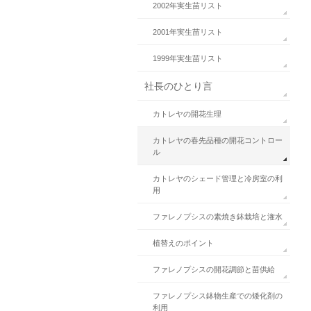
2002年実生苗リスト
2001年実生苗リスト
1999年実生苗リスト
社長のひとり言
カトレヤの開花生理
カトレヤの春先品種の開花コントロー
ル
カトレヤのシェード管理と冷房室の利
用
ファレノプシスの素焼き鉢栽培と潅水
植替えのポイント
ファレノプシスの開花調節と苗供給
ファレノプシス鉢物生産での矮化剤の
利用