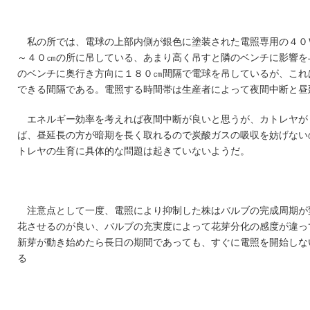
私の所では、電球の上部内側が銀色に塗装された電照専用の４０
～４０㎝の所に吊している、あまり高く吊すと隣のベンチに影響を
のベンチに奥行き方向に１８０㎝間隔で電球を吊しているが、これ
できる間隔である。電照する時間帯は生産者によって夜間中断と昼
エネルギー効率を考えれば夜間中断が良いと思うが、カトレヤが
ば、昼延長の方が暗期を長く取れるので炭酸ガスの吸収を妨げない
トレヤの生育に具体的な問題は起きていないようだ。
注意点として一度、電照により抑制した株はバルブの完成周期が
花させるのが良い、バルブの充実度によって花芽分化の感度が違っ
新芽が動き始めたら長日の期間であっても、すぐに電照を開始しな
る