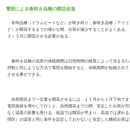
電照による春咲き品種の開花促進
冬咲品種（ドラムビートなど）が咲き終り、春咲き品種（アイリ
ど）が開花するまでの僅かな間、出荷が減少することがよくある。
２～３月に開花させる必要がある。
春咲き品種の花芽の休眠期間は日照時間の積算によって決まるた
抑制と同じような方法で電照を開始すると、休眠期間が短縮されて
させる事ができる。
自然開花まで一定量を開花させるには、１１月から１月下旬でま
電照面積を増やして行くと、自然開花までの間、安定した出荷が可
なく温度の影響も受ける、低温では開花が早まり、高温では遅れる
理区）の温室と同じ条件を設定しておかないと安定した継続出荷は