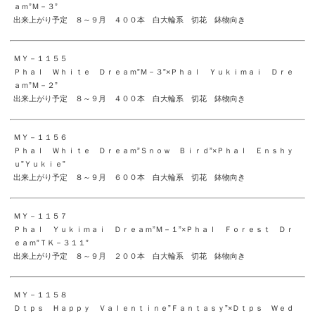
ａｍ”Ｍ－３”
出来上がり予定 ８～９月 ４００本 白大輪系 切花 鉢物向き
ＭＹ－１１５５
Ｐｈａｌ Ｗｈｉｔｅ Ｄｒｅａｍ”Ｍ－３”×Ｐｈａｌ Ｙｕｋｉｍａｉ Ｄｒｅ
ａｍ”Ｍ－２”
出来上がり予定 ８～９月 ４００本 白大輪系 切花 鉢物向き
ＭＹ－１１５６
Ｐｈａｌ Ｗｈｉｔｅ Ｄｒｅａｍ”Ｓｎｏｗ Ｂｉｒｄ”×Ｐｈａｌ Ｅｎｓｈｙ
ｕ”Ｙｕｋｉｅ”
出来上がり予定 ８～９月 ６００本 白大輪系 切花 鉢物向き
ＭＹ－１１５７
Ｐｈａｌ Ｙｕｋｉｍａｉ Ｄｒｅａｍ”Ｍ－１”×Ｐｈａｌ Ｆｏｒｅｓｔ Ｄｒ
ｅａｍ”ＴＫ－３１１”
出来上がり予定 ８～９月 ２００本 白大輪系 切花 鉢物向き
ＭＹ－１１５８
Ｄｔｐｓ Ｈａｐｐｙ Ｖａｌｅｎｔｉｎｅ”Ｆａｎｔａｓｙ”×Ｄｔｐｓ Ｗｅｄ