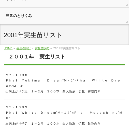
当園のとりくみ
2001年実生苗リスト
HOME
»
生産者向け
»
実生苗販売
»
2001年実生苗リスト
２００１年 実生リスト
ＭＹ－１０９８
Ｐｈａｌ Ｙｕｋｉｍａｉ Ｄｒｅａｍ”Ｍ－２”×Ｐｈａｌ Ｗｈｉｔｅ Ｄｒｅ
ａｍ”Ｍ－３”
出来上がり予定 １～２月 ３００本 白大輪系 切花 鉢物向き
ＭＹ－１０９９
Ｐｈａｌ Ｗｈｉｔｅ Ｄｒｅａｍ”Ｍ－１４” ×Ｐｈａｌ Ｍｕｓａｓｈｉｎｏ”Ｍ
Ｈ”
出来上がり予定 １～２月 １００本 白大輪系 切花 鉢物向き