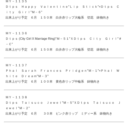
ＭＹ－１１３５
Ｄｔｐｓ Ｈａｐｐｙ Ｖａｌｅｎｔｉｎｅ”Ｌｉｐ Ｓｔｉｃｋ”×Ｄｔｐｓ Ｃ
ｉｔｙ Ｇｉｒｌ”Ｍ－６”
出来上がり予定 ６月 １５０本 白弁赤リップ大輪系 切花 鉢物向き
ＭＹ－１１３６
Ｄｔｐｓ (City Girl X Marriage Ring)”Ｍ－５１”ＸＤｔｐｓ Ｃｉｔｙ Ｇｉｒｌ”＃
－Ｃ”
出来上がり予定 ６月 １５０本 白弁赤リップ大輪系 切花 鉢物向き
ＭＹ－１１３７
Ｐｈａｌ Ｓａｒａｈ Ｆｒａｎｃｅｓ Ｐｒｉｄｇｅｎ”Ｍ－１”×Ｐｈａｌ Ｗ
ｈｉｔｅ Ｄｒｅａｍ”Ｍ－３”
出来上がり予定 ６月 １００本 黄色赤リップ中輪系 鉢物向き
ＭＹ－１１３８
Ｄｔｐｓ Ｔａｉｓｕｃｏ Ｊｅｗｅｌ”Ｍ－５”ＸＤｔｐｓ Ｔａｉｓｕｃｏ Ｊ
ｅｗｅｌ”Ｍ－２”
出来上がり予定 ６月 ３０本 ピンク赤リップ ミディー系 鉢物向き