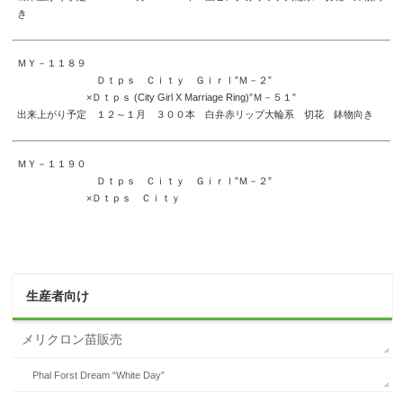
き
ＭＹ－１１８９
Ｄｔｐｓ Ｃｉｔｙ Ｇｉｒｌ”Ｍ－２”
×Ｄｔｐｓ (City Girl X Marriage Ring)”Ｍ－５１”
出来上がり予定 １２～１月 ３００本 白弁赤リップ大輪系 切花 鉢物向き
ＭＹ－１１９０
Ｄｔｐｓ Ｃｉｔｙ Ｇｉｒｌ”Ｍ－２”
×Ｄｔｐｓ Ｃｉｔｙ
生産者向け
メリクロン苗販売
Phal Forst Dream “White Day”