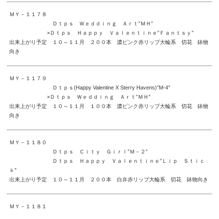
ＭＹ－１１７８
Ｄｔｐｓ Ｗｅｄｄｉｎｇ Ａｒｔ”ＭＨ”
×Ｄｔｐｓ Ｈａｐｐｙ Ｖａｌｅｎｔｉｎｅ”Ｆａｎｔｓｙ”
出来上がり予定 １０～１１月 ２００本 濃ピンク赤リップ大輪系 切花 鉢物
向き
ＭＹ－１１７９
Ｄｔｐｓ(Happy Valentine X Sterry Havens)”M-4″
×Ｄｔｐｓ Ｗｅｄｄｉｎｇ Ａｒｔ”ＭＨ”
出来上がり予定 １０～１１月 １００本 濃ピンク赤リップ大輪系 切花 鉢物
向き
ＭＹ－１１８０
Ｄｔｐｓ Ｃｉｔｙ Ｇｉｒｌ”Ｍ－２”
Ｄｔｐｓ Ｈａｐｐｙ Ｖａｌｅｎｔｉｎｅ”Ｌｉｐ Ｓｔｉｃ
ｋ”
出来上がり予定 １０～１１月 ２００本 白弁赤リップ大輪系 切花 鉢物向き
ＭＹ－１１８１