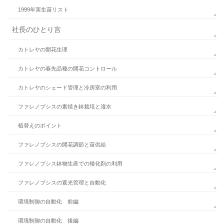
1999年実生苗リスト
社長のひとり言
カトレヤの開花生理
カトレヤの春先品種の開花コントロール
カトレヤのシェード管理と冷房室の利用
ファレノプシスの素焼き鉢栽培と潅水
植替えのポイント
ファレノプシスの開花調節と苗供給
ファレノプシス鉢物生産での矮化剤の利用
ファレノプシスの遮光管理と自動化
環境制御の自動化 前編
環境制御の自動化 後編