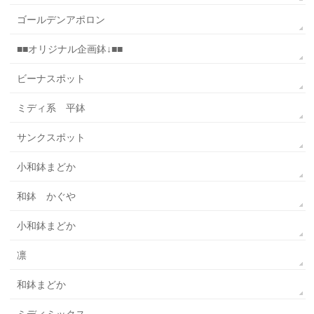
ゴールデンアポロン
■■オリジナル企画鉢↓■■
ビーナスポット
ミディ系 平鉢
サンクスポット
小和鉢まどか
和鉢 かぐや
小和鉢まどか
凛
和鉢まどか