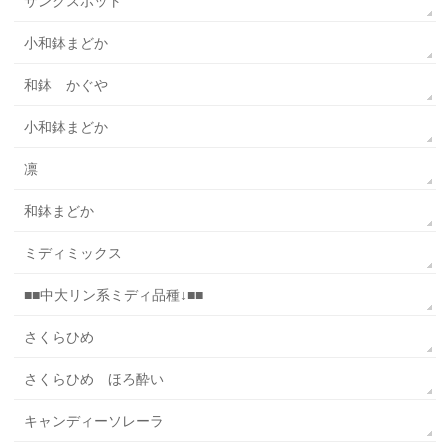
サンクスポット
小和鉢まどか
和鉢 かぐや
小和鉢まどか
凛
和鉢まどか
ミディミックス
■■中大リン系ミディ品種↓■■
さくらひめ
さくらひめ ほろ酔い
キャンディーソレーラ