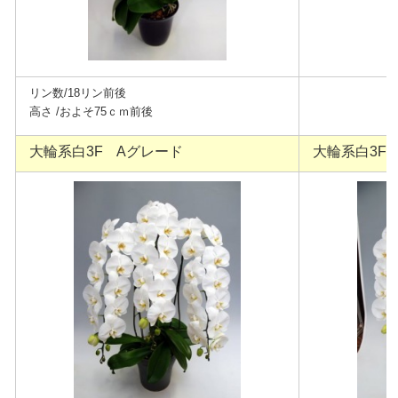
リン数/18リン前後
高さ /およそ75
ｃｍ前後
大輪系白3F Aグレード
大輪系白3F