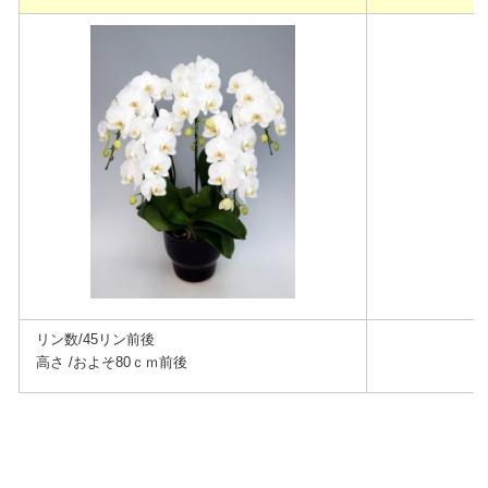
リン数/45リン前後
高さ /およそ80ｃｍ前後