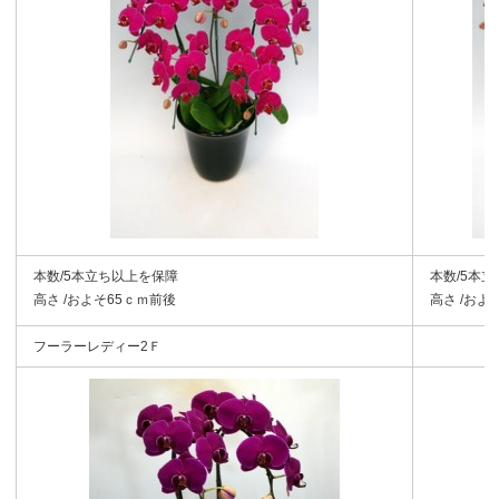
本数/5本立ち以上を保障
本数/5本
高さ /およそ65ｃｍ前後
高さ /およ
フーラーレディー2Ｆ