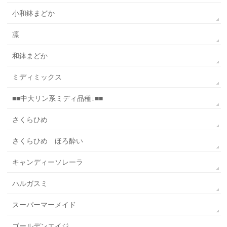
小和鉢まどか
凛
和鉢まどか
ミディミックス
■■中大リン系ミディ品種↓■■
さくらひめ
さくらひめ ほろ酔い
キャンディーソレーラ
ハルガスミ
スーパーマーメイド
ゴールデンエイジ