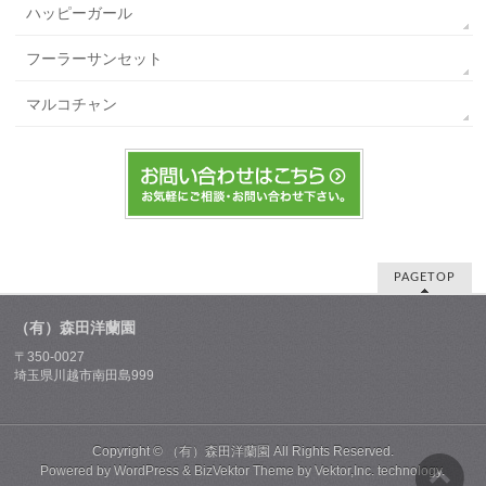
ハッピーガール
フーラーサンセット
マルコチャン
PAGETOP
（有）森田洋蘭園
〒350-0027
埼玉県川越市南田島999
Copyright ©
（有）森田洋蘭園
All Rights Reserved.
Powered by
WordPress
&
BizVektor Theme
by
Vektor,Inc.
technology.