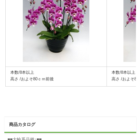
本数/8本以上
本数/8本以上
高さ /およそ80ｃｍ前後
高さ /およそ8
商品カタログ
■■大輪系品種↓■■