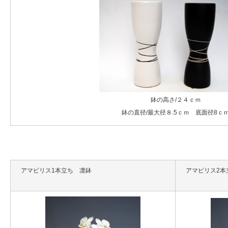
鉢の高さ/２４ｃｍ
鉢の直径/最大径８.5ｃｍ 底面径8ｃ
アマビリス1本立ち 凛鉢
アマビリス2本