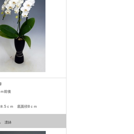
障
ｃｍ前後
ｍ
８.5ｃｍ 底面径8ｃｍ
ち 凛鉢