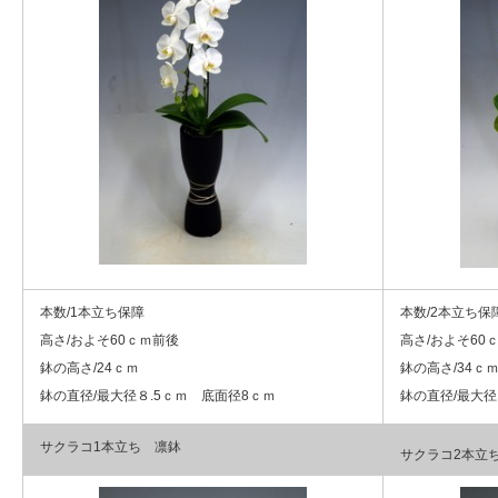
本数/1本立ち保障
本数/2本立ち保
高さ/およそ60ｃｍ前後
高さ/およそ60
鉢の高さ/24ｃｍ
鉢の高さ/34ｃ
鉢の直径/最大径８.5ｃｍ 底面径8ｃｍ
鉢の直径/最大径
サクラコ1本立ち 凛鉢
サクラコ2本立