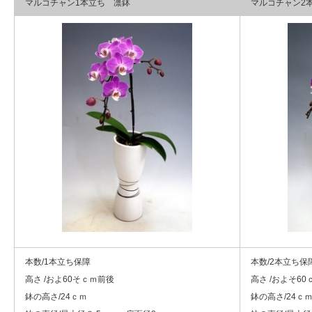
マルコチャン1本立ち 凛鉢
マルコチャン2
本数/1本立ち保障
本数/2本立ち保
高さ /およ60そｃｍ前後
高さ /およそ6
鉢の高さ/24ｃｍ
鉢の高さ/24ｃ