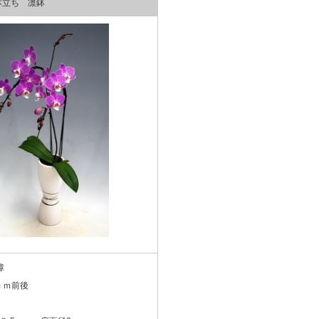
本立ち 凛鉢
障
0ｃｍ前後
ｍ