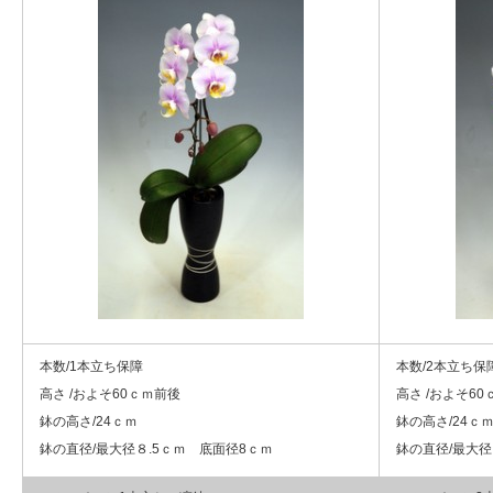
本数/1本立ち保障
本数/2本立ち保
高さ /およそ60ｃｍ前後
高さ /およそ6
鉢の高さ/24ｃｍ
鉢の高さ/24ｃ
鉢の直径/最大径８.5ｃｍ 底面径8ｃｍ
鉢の直径/最大径