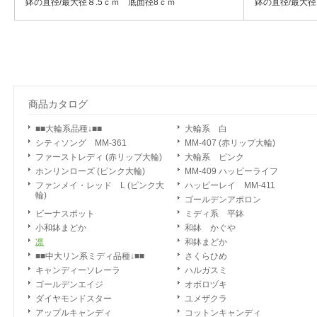
鉢の直径/最大径８.5ｃｍ 底面径8ｃｍ
鉢の直径/最大径
商品カタログ
■■大輪系品種↓■■
大輪系 白
シティソング MM-361
MM-407 (赤リップ大輪)
ファーストレディ (赤リップ大輪)
大輪系 ピンク
ホンリンローズ (ピンク大輪)
MM-409 ハッピーライフ
ファンメイ・レッド L (ピンク大
ハッピーレイ MM-411
輪)
ゴールデンアポロン
ビーナスポット
ミディ系 平鉢
小和鉢まどか
和鉢 かぐや
凛
和鉢まどか
■■中大リン系ミディ品種↓■■
さくらひめ
キャンディーソレーラ
ハルガスミ
ゴールデンエイジ
オボロヅキ
ダイヤモンドスター
ユメザクラ
アップルキャンディ
コットンキャンディ