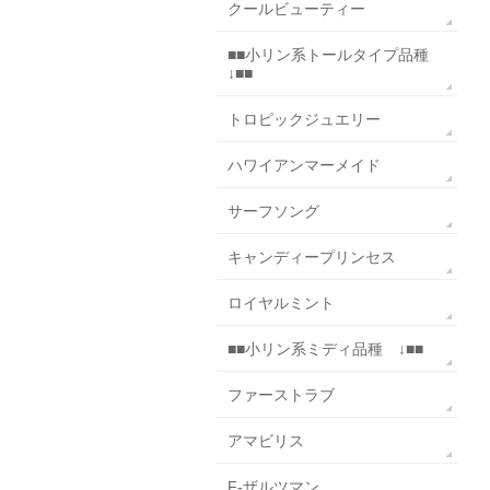
クールビューティー
■■小リン系トールタイプ品種
↓■■
トロピックジュエリー
ハワイアンマーメイド
サーフソング
キャンディープリンセス
ロイヤルミント
■■小リン系ミディ品種 ↓■■
ファーストラブ
アマビリス
F-ザルツマン