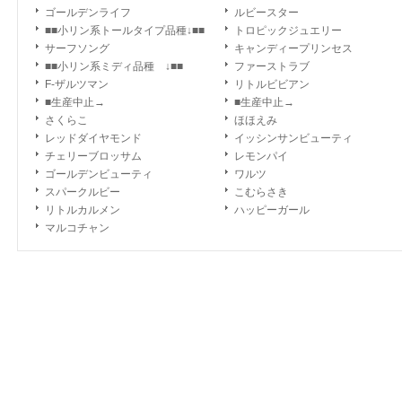
ゴールデンライフ
ルビースター
■■小リン系トールタイプ品種↓■■
トロピックジュエリー
サーフソング
キャンディープリンセス
■■小リン系ミディ品種 ↓■■
ファーストラブ
F-ザルツマン
リトルビビアン
■生産中止→
■生産中止→
さくらこ
ほほえみ
レッドダイヤモンド
イッシンサンビューティ
チェリーブロッサム
レモンパイ
ゴールデンビューティ
ワルツ
スパークルビー
こむらさき
リトルカルメン
ハッピーガール
マルコチャン