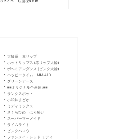
８.5ｃｍ 底面径8ｃｍ
大輪系 赤リップ
ホットリップス (赤リップ大輪)
ボヘミアンダンス (ピンク大輪)
ハッピータイム MM-410
グリーンアース
■■オリジナル企画鉢↓■■
サンクスポット
小和鉢まどか
ミディミックス
さくらひめ ほろ酔い
スーパーマーメイド
ライムライト
ピンクハロウ
ファンメイ・レッド ミディ