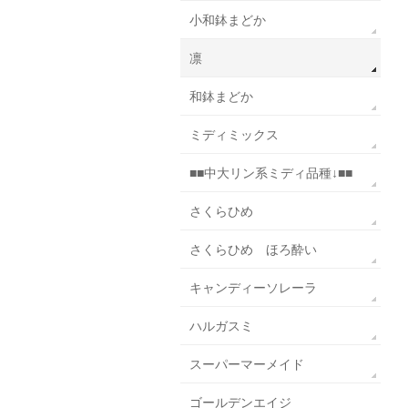
小和鉢まどか
凛
和鉢まどか
ミディミックス
■■中大リン系ミディ品種↓■■
さくらひめ
さくらひめ ほろ酔い
キャンディーソレーラ
ハルガスミ
スーパーマーメイド
ゴールデンエイジ