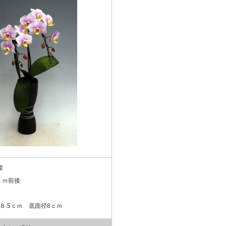
障
0ｃｍ前後
ｍ
８.5ｃｍ 底面径8ｃｍ