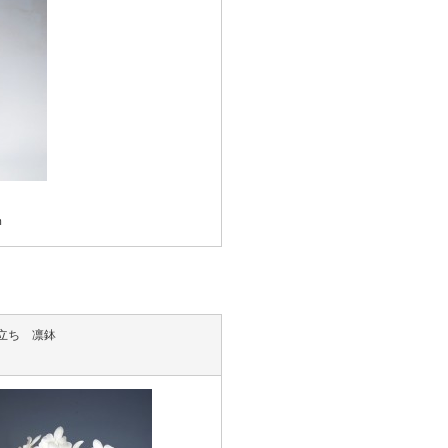
ｍ
立ち 凛鉢