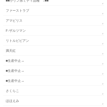
■■小リン系ミディ品種 ↓■■
ファーストラブ
アマビリス
F-ザルツマン
リトルビビアン
満天紅
■生産中止→
■生産中止→
■生産中止→
さくらこ
ほほえみ