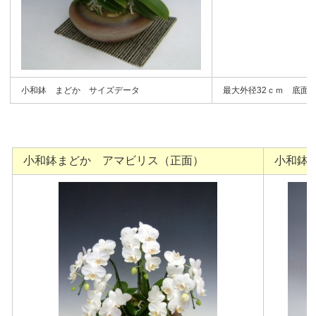
小和鉢 まどか サイズデータ
最大外径32ｃｍ 底面径
小和鉢まどか アマビリス（正面）
小和鉢