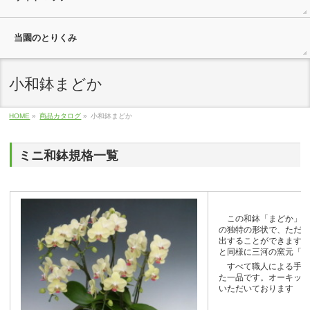
当園のとりくみ
小和鉢まどか
HOME
»
商品カタログ
»
小和鉢まどか
ミニ和鉢規格一覧
この和鉢「まどか」は
の独特の形状で、ただ
出することができます
と同様に三河の窯元「
すべて職人による手作
た一品です。オーキッ
いただいております