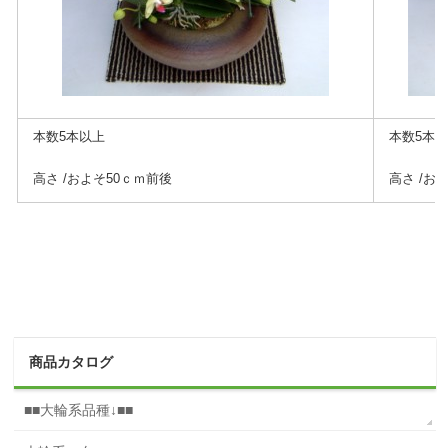
本数5本以上
本数5本
高さ /およそ50ｃｍ前後
高さ /お
商品カタログ
■■大輪系品種↓■■