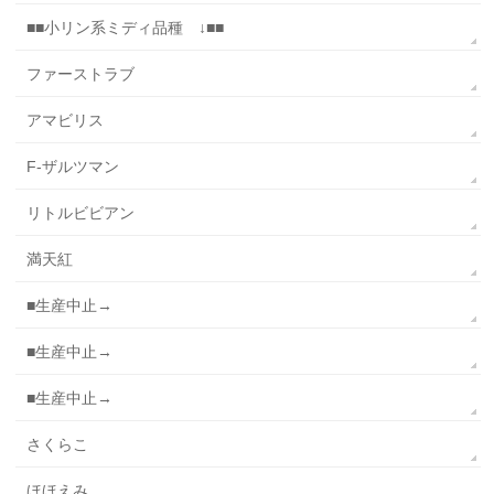
■■小リン系ミディ品種 ↓■■
ファーストラブ
アマビリス
F-ザルツマン
リトルビビアン
満天紅
■生産中止→
■生産中止→
■生産中止→
さくらこ
ほほえみ