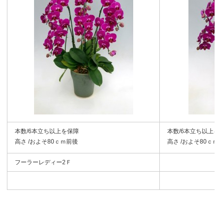
本数/6本立ち以上を保障
本数/6本立ち以上を
高さ /およそ80ｃｍ前後
高さ /およそ80ｃｍ
フーラーレディー2Ｆ