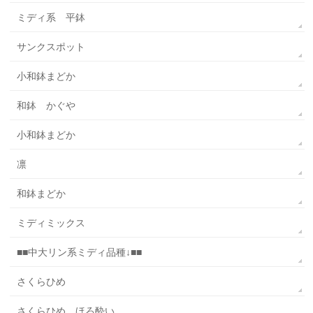
ミディ系 平鉢
サンクスポット
小和鉢まどか
和鉢 かぐや
小和鉢まどか
凛
和鉢まどか
ミディミックス
■■中大リン系ミディ品種↓■■
さくらひめ
さくらひめ ほろ酔い