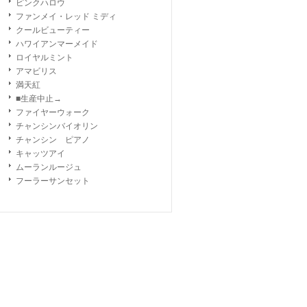
ピンクハロウ
ファンメイ・レッド ミディ
クールビューティー
ハワイアンマーメイド
ロイヤルミント
アマビリス
満天紅
■生産中止→
ファイヤーウォーク
チャンシンバイオリン
チャンシン ピアノ
キャッツアイ
ムーランルージュ
フーラーサンセット