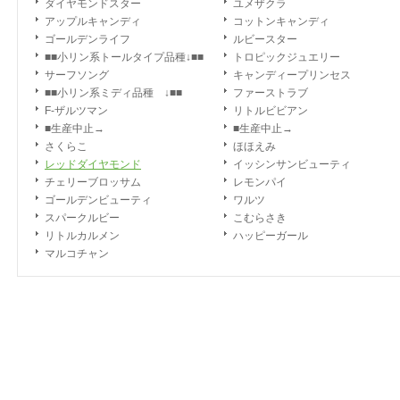
ダイヤモンドスター
ユメザクラ
アップルキャンディ
コットンキャンディ
ゴールデンライフ
ルビースター
■■小リン系トールタイプ品種↓■■
トロピックジュエリー
サーフソング
キャンディープリンセス
■■小リン系ミディ品種 ↓■■
ファーストラブ
F-ザルツマン
リトルビビアン
■生産中止→
■生産中止→
さくらこ
ほほえみ
レッドダイヤモンド
イッシンサンビューティ
チェリーブロッサム
レモンパイ
ゴールデンビューティ
ワルツ
スパークルビー
こむらさき
リトルカルメン
ハッピーガール
マルコチャン