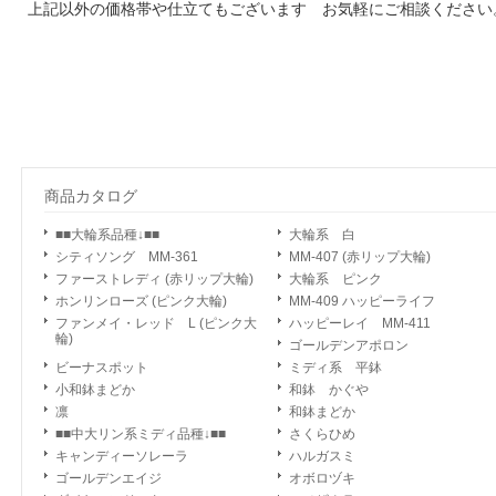
上記以外の価格帯や仕立てもございます お気軽にご相談ください
商品カタログ
■■大輪系品種↓■■
大輪系 白
シティソング MM-361
MM-407 (赤リップ大輪)
ファーストレディ (赤リップ大輪)
大輪系 ピンク
ホンリンローズ (ピンク大輪)
MM-409 ハッピーライフ
ファンメイ・レッド L (ピンク大
ハッピーレイ MM-411
輪)
ゴールデンアポロン
ビーナスポット
ミディ系 平鉢
小和鉢まどか
和鉢 かぐや
凛
和鉢まどか
■■中大リン系ミディ品種↓■■
さくらひめ
キャンディーソレーラ
ハルガスミ
ゴールデンエイジ
オボロヅキ