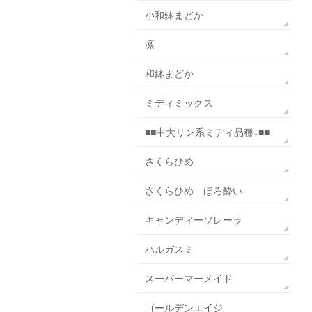
小和鉢まどか
凛
和鉢まどか
ミディミックス
■■中大リン系ミディ品種↓■■
さくらひめ
さくらひめ ほろ酔い
キャンディーソレーラ
ハルガスミ
スーパーマーメイド
ゴールデンエイジ