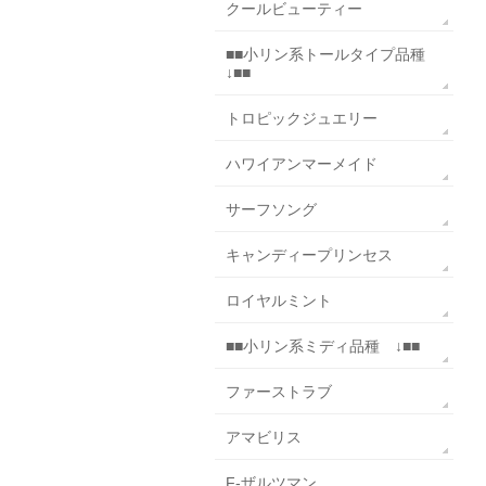
クールビューティー
■■小リン系トールタイプ品種
↓■■
トロピックジュエリー
ハワイアンマーメイド
サーフソング
キャンディープリンセス
ロイヤルミント
■■小リン系ミディ品種 ↓■■
ファーストラブ
アマビリス
F-ザルツマン