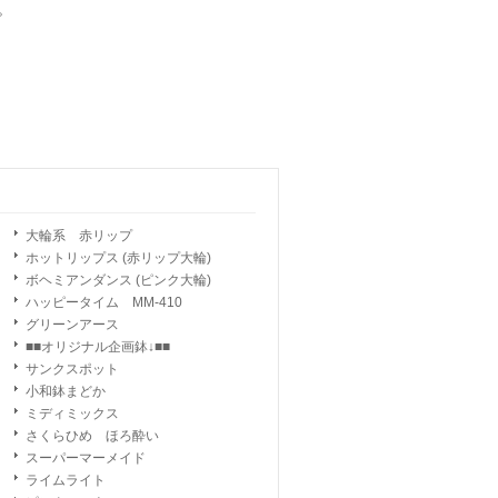
。
大輪系 赤リップ
ホットリップス (赤リップ大輪)
ボヘミアンダンス (ピンク大輪)
ハッピータイム MM-410
グリーンアース
■■オリジナル企画鉢↓■■
サンクスポット
小和鉢まどか
ミディミックス
さくらひめ ほろ酔い
スーパーマーメイド
ライムライト