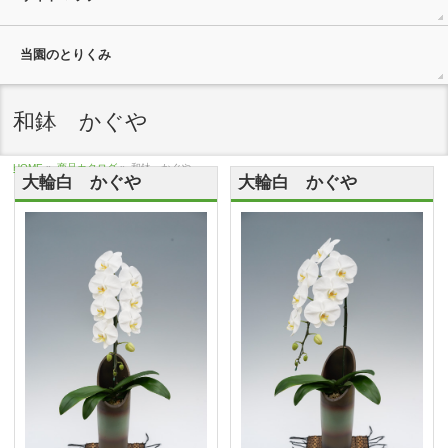
当園のとりくみ
和鉢 かぐや
HOME
»
商品カタログ
»
和鉢 かぐや
大輪白 かぐや
大輪白 かぐや